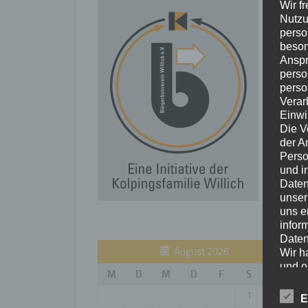
Wir f
Nutzu
perso
beson
Anspr
perso
perso
Verar
Einwi
Die V
der A
Perso
und i
Daten
unser
uns e
infor
Daten
August 2026
Wir h
und o
M
D
M
D
F
S
S
lücke
perso
1
2
E
Inter