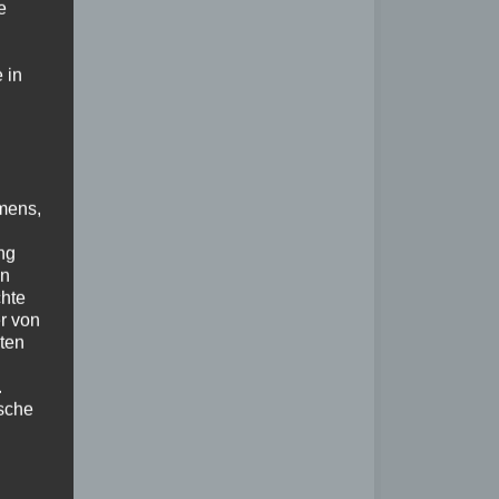
e
 in
mens,
ng
en
chte
r von
ten
.
ische
n