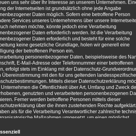
reuen uns sehr über Ihr Interesse an unserem Unternehmen. Ein
ng der Internetseiten ist grundsätzlich ohne jede Angabe
nenbezogener Daten möglich. Sofern eine betroffene Person
dere Services unseres Unternehmens über unsere Internetseite
uch nehmen möchte, könnte jedoch eine Verarbeitung
nenbezogener Daten erforderlich werden. Ist die Verarbeitung
nenbezogener Daten erforderlich und besteht für eine solche
beitung keine gesetzliche Grundlage, holen wir generell eine
lligung der betroffenen Person ein.
erarbeitung personenbezogener Daten, beispielsweise des Na
nschrift, E-Mail-Adresse oder Telefonnummer einer betroffenen
n, erfolgt stets im Einklang mit der Datenschutz-Grundverordnu
n Übereinstimmung mit den für uns geltenden landesspezifisch
schutzbestimmungen. Mittels dieser Datenschutzerklärung mö
 Unternehmen die Öffentlichkeit über Art, Umfang und Zweck de
rhobenen, genutzten und verarbeiteten personenbezogenen Da
mieren. Ferner werden betroffene Personen mittels dieser
schutzerklärung über die ihnen zustehenden Rechte aufgeklärt
aben als für die Verarbeitung Verantwortlicher zahlreiche techn
rganisatorische Maßnahmen umgesetzt, um einen möglichst
nlosen Schutz der über diese Internetseite verarbeiteten
nenbezogenen Daten sicherzustellen. Dennoch können
ssenziell
netbasierte Datenübertragungen grundsätzlich Sicherheitslücke