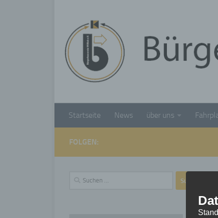
Unter dem Inhalt
Startseite
News
über uns
Fahrpl
FOLGEN:
Suchen
nach:
Dat
Stand