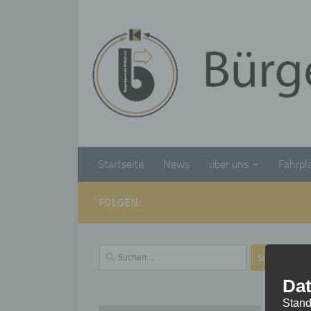
Unter dem Inhalt
Startseite
News
über uns
Fahrpl
FOLGEN:
Suchen
nach:
Dat
Stand