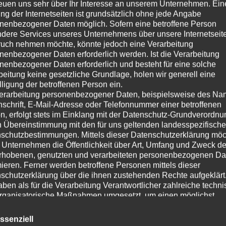
reuen uns sehr über Ihr Interesse an unserem Unternehmen. Ein
ng der Internetseiten ist grundsätzlich ohne jede Angabe
nenbezogener Daten möglich. Sofern eine betroffene Person
dere Services unseres Unternehmens über unsere Internetseite
uch nehmen möchte, könnte jedoch eine Verarbeitung
nenbezogener Daten erforderlich werden. Ist die Verarbeitung
nenbezogener Daten erforderlich und besteht für eine solche
beitung keine gesetzliche Grundlage, holen wir generell eine
lligung der betroffenen Person ein.
erarbeitung personenbezogener Daten, beispielsweise des Na
nschrift, E-Mail-Adresse oder Telefonnummer einer betroffenen
n, erfolgt stets im Einklang mit der Datenschutz-Grundverordnu
n Übereinstimmung mit den für uns geltenden landesspezifisch
schutzbestimmungen. Mittels dieser Datenschutzerklärung mö
 Unternehmen die Öffentlichkeit über Art, Umfang und Zweck de
rhobenen, genutzten und verarbeiteten personenbezogenen Da
mieren. Ferner werden betroffene Personen mittels dieser
schutzerklärung über die ihnen zustehenden Rechte aufgeklärt
aben als für die Verarbeitung Verantwortlicher zahlreiche techn
rganisatorische Maßnahmen umgesetzt, um einen möglichst
nlosen Schutz der über diese Internetseite verarbeiteten
nenbezogenen Daten sicherzustellen. Dennoch können
ssenziell
netbasierte Datenübertragungen grundsätzlich Sicherheitslücke