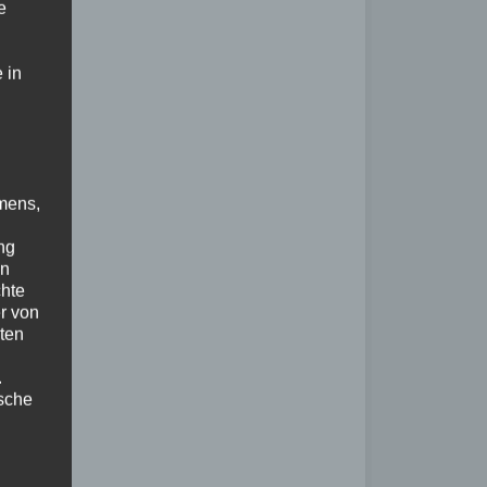
e
 in
mens,
ng
en
chte
r von
ten
.
ische
n