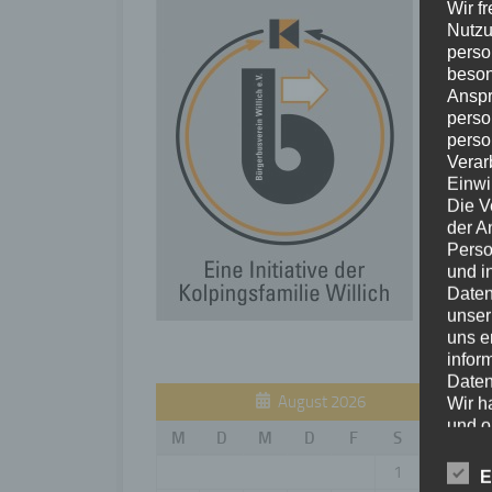
Wir f
Nutzu
perso
beson
Anspr
perso
perso
Verar
Einwi
Die V
der A
Perso
und i
Daten
unser
uns e
infor
Daten
August 2026
Wir h
und o
M
D
M
D
F
S
S
lücke
perso
1
2
E
Inter