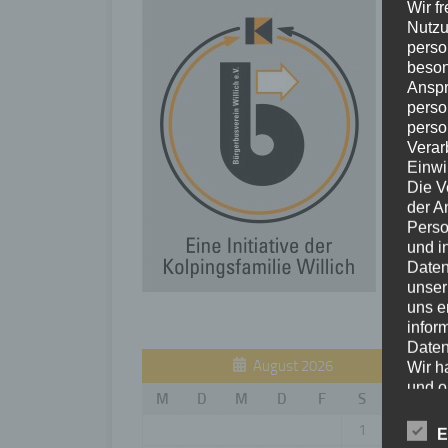
Wir f
Nutzu
perso
beson
Anspr
perso
perso
Verar
Einwi
Die V
der A
Perso
und i
Daten
unser
uns e
infor
Daten
August 2026
Wir h
und o
M
D
M
D
F
S
S
lücke
perso
1
2
E
Inter