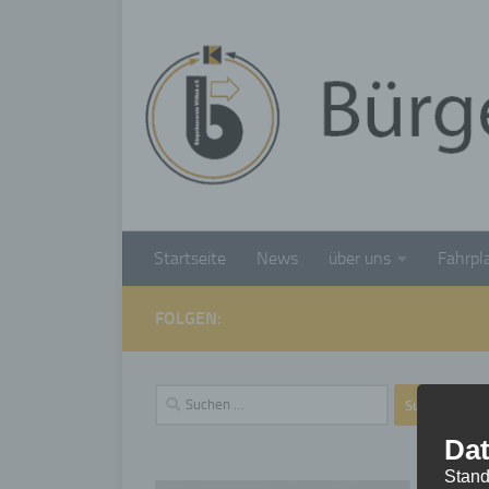
Unter dem Inhalt
Startseite
News
über uns
Fahrpl
FOLGEN:
Suchen
nach:
Dat
Stand