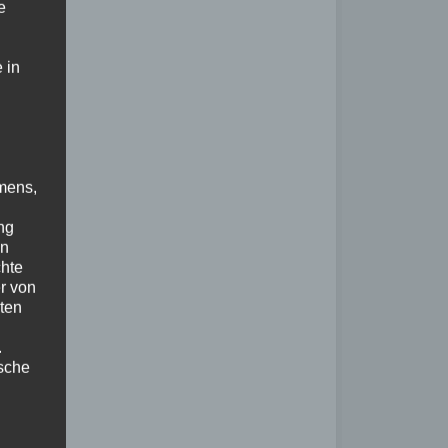
e
 in
mens,
ng
en
chte
r von
ten
.
ische
n