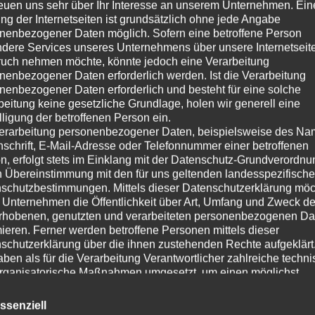
reuen uns sehr über Ihr Interesse an unserem Unternehmen. Ein
ng der Internetseiten ist grundsätzlich ohne jede Angabe
nenbezogener Daten möglich. Sofern eine betroffene Person
dere Services unseres Unternehmens über unsere Internetseite
uch nehmen möchte, könnte jedoch eine Verarbeitung
nenbezogener Daten erforderlich werden. Ist die Verarbeitung
nenbezogener Daten erforderlich und besteht für eine solche
beitung keine gesetzliche Grundlage, holen wir generell eine
lligung der betroffenen Person ein.
erarbeitung personenbezogener Daten, beispielsweise des Na
nschrift, E-Mail-Adresse oder Telefonnummer einer betroffenen
n, erfolgt stets im Einklang mit der Datenschutz-Grundverordnu
n Übereinstimmung mit den für uns geltenden landesspezifisch
schutzbestimmungen. Mittels dieser Datenschutzerklärung mö
 Unternehmen die Öffentlichkeit über Art, Umfang und Zweck de
rhobenen, genutzten und verarbeiteten personenbezogenen Da
mieren. Ferner werden betroffene Personen mittels dieser
schutzerklärung über die ihnen zustehenden Rechte aufgeklärt
aben als für die Verarbeitung Verantwortlicher zahlreiche techn
rganisatorische Maßnahmen umgesetzt, um einen möglichst
nlosen Schutz der über diese Internetseite verarbeiteten
nenbezogenen Daten sicherzustellen. Dennoch können
ssenziell
netbasierte Datenübertragungen grundsätzlich Sicherheitslücke