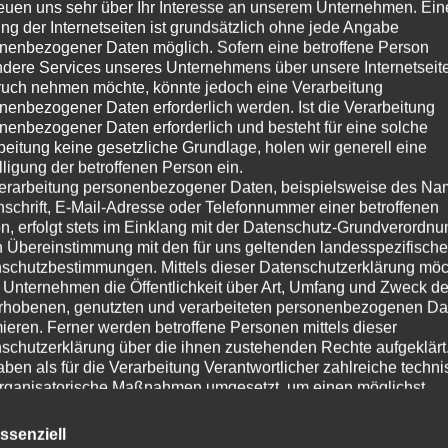
reuen uns sehr über Ihr Interesse an unserem Unternehmen. Ein
ng der Internetseiten ist grundsätzlich ohne jede Angabe
nenbezogener Daten möglich. Sofern eine betroffene Person
dere Services unseres Unternehmens über unsere Internetseite
uch nehmen möchte, könnte jedoch eine Verarbeitung
nenbezogener Daten erforderlich werden. Ist die Verarbeitung
nenbezogener Daten erforderlich und besteht für eine solche
beitung keine gesetzliche Grundlage, holen wir generell eine
lligung der betroffenen Person ein.
erarbeitung personenbezogener Daten, beispielsweise des Na
nschrift, E-Mail-Adresse oder Telefonnummer einer betroffenen
n, erfolgt stets im Einklang mit der Datenschutz-Grundverordnu
n Übereinstimmung mit den für uns geltenden landesspezifisch
schutzbestimmungen. Mittels dieser Datenschutzerklärung mö
 Unternehmen die Öffentlichkeit über Art, Umfang und Zweck de
rhobenen, genutzten und verarbeiteten personenbezogenen Da
mieren. Ferner werden betroffene Personen mittels dieser
schutzerklärung über die ihnen zustehenden Rechte aufgeklärt
aben als für die Verarbeitung Verantwortlicher zahlreiche techn
rganisatorische Maßnahmen umgesetzt, um einen möglichst
nlosen Schutz der über diese Internetseite verarbeiteten
nenbezogenen Daten sicherzustellen. Dennoch können
ssenziell
netbasierte Datenübertragungen grundsätzlich Sicherheitslücke