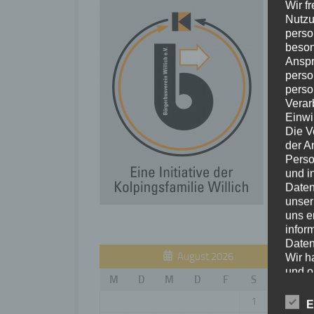
Wir f
Nutzu
perso
beson
Anspr
perso
perso
Verar
Einwi
Die V
der A
Perso
und i
Daten
unser
uns e
infor
Daten
August 2026
Wir h
und o
M
D
M
D
F
S
S
lücke
perso
1
2
E
Inter