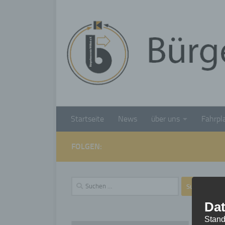
Unter dem Inhalt
Startseite
News
über uns
Fahrpl
FOLGEN:
Suchen
nach:
Dat
Stand