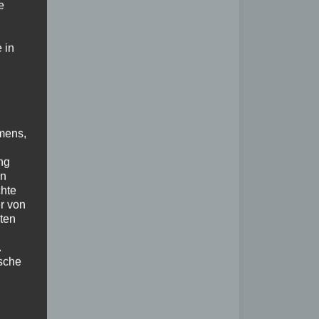
e
 in
mens,
ng
en
chte
r von
ten
.
ische
n