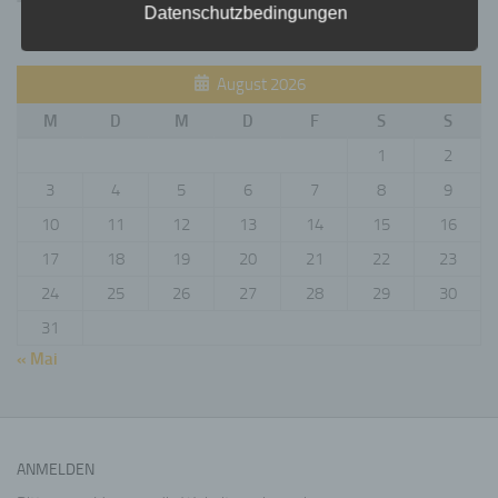
Datenschutzbedingungen
unsere Kunden und Geschäftspartner einfach
lesbar und verständlich sein. Um dies zu
gewährleisten, möchten wir vorab die verwendeten
Begrifflichkeiten erläutern.
August 2026
Wir verwenden in dieser Datenschutzerklärung
unter anderem die folgenden Begriffe:
M
D
M
D
F
S
S
1
2
3
4
5
6
7
8
9
a) personenbezogene Daten
10
11
12
13
14
15
16
Personenbezogene Daten sind alle Informationen,
17
18
19
20
21
22
23
die sich auf eine identifizierte oder identifizierbare
natürliche Person (im Folgenden „betroffene
24
25
26
27
28
29
30
Person") beziehen. Als identifizierbar wird eine
natürliche Person angesehen, die direkt oder
31
indirekt, insbesondere mittels Zuordnung zu einer
« Mai
Kennung wie einem Namen, zu einer
Kennnummer, zu Standortdaten, zu einer Online-
Kennung oder zu einem oder mehreren
besonderen Merkmalen, die Ausdruck der
physischen, physiologischen, genetischen,
psychischen, wirtschaftlichen, kulturellen oder
ANMELDEN
sozialen Identität dieser natürlichen Person sind,