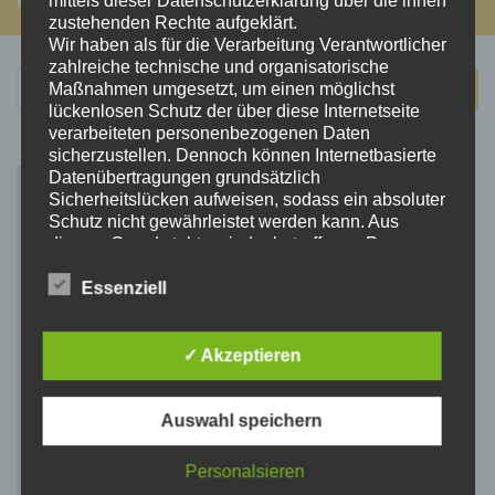
mittels dieser Datenschutzerklärung über die ihnen
FOLGEN:
zustehenden Rechte aufgeklärt.
Wir haben als für die Verarbeitung Verantwortlicher
zahlreiche technische und organisatorische
Suchen
Maßnahmen umgesetzt, um einen möglichst
nach:
lückenlosen Schutz der über diese Internetseite
verarbeiteten personenbezogenen Daten
sicherzustellen. Dennoch können Internetbasierte
Datenübertragungen grundsätzlich
Sicherheitslücken aufweisen, sodass ein absoluter
Schutz nicht gewährleistet werden kann. Aus
diesem Grund steht es jeder betroffenen Person
frei, personenbezogene Daten auch auf
alternativen Wegen, beispielsweise telefonisch, an
Essenziell
uns zu übermitteln.
Begriffsbestimmungen
✓ Akzeptieren
Die Datenschutzerklärung beruht auf den
Begrifflichkeiten, die durch den Europäischen
Auswahl speichern
Richtlinien- und Verordnungsgeber beim Erlass
der Datenschutz-Grundverordnung (DS-GVO)
Personalsieren
verwendet wurden. Unsere Datenschutzerklärung
soll sowohl für die Öffentlichkeit als auch für