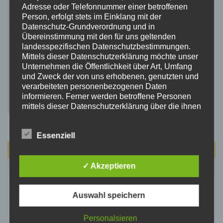
Adresse oder Telefonnummer einer betroffenen
Person, erfolgt stets im Einklang mit der
Datenschutz-Grundverordnung und in
Übereinstimmung mit den für uns geltenden
landesspezifischen Datenschutzbestimmungen.
Mittels dieser Datenschutzerklärung möchte unser
Unternehmen die Öffentlichkeit über Art, Umfang
und Zweck der von uns erhobenen, genutzten und
verarbeiteten personenbezogenen Daten
informieren. Ferner werden betroffene Personen
mittels dieser Datenschutzerklärung über die ihnen
zustehenden Rechte aufgeklärt.
Wir haben als für die Verarbeitung Verantwortlicher
Essenziell
zahlreiche technische und organisatorische
Maßnahmen umgesetzt, um einen möglichst
August 2026
lückenlosen Schutz der über diese Internetseite
verarbeiteten personenbezogenen Daten
M
D
M
D
F
S
S
✓ Akzeptieren
sicherzustellen. Dennoch können Internetbasierte
1
2
Datenübertragungen grundsätzlich
Auswahl speichern
Sicherheitslücken aufweisen, sodass ein absoluter
3
4
5
6
7
8
9
Schutz nicht gewährleistet werden kann. Aus
10
11
12
13
14
15
16
diesem Grund steht es jeder betroffenen Person
Personalsieren