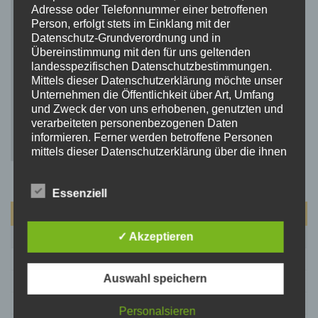
Adresse oder Telefonnummer einer betroffenen
Person, erfolgt stets im Einklang mit der
Datenschutz-Grundverordnung und in
Übereinstimmung mit den für uns geltenden
landesspezifischen Datenschutzbestimmungen.
Mittels dieser Datenschutzerklärung möchte unser
Unternehmen die Öffentlichkeit über Art, Umfang
und Zweck der von uns erhobenen, genutzten und
verarbeiteten personenbezogenen Daten
informieren. Ferner werden betroffene Personen
mittels dieser Datenschutzerklärung über die ihnen
zustehenden Rechte aufgeklärt.
Wir haben als für die Verarbeitung Verantwortlicher
Essenziell
zahlreiche technische und organisatorische
Maßnahmen umgesetzt, um einen möglichst
August 2026
lückenlosen Schutz der über diese Internetseite
verarbeiteten personenbezogenen Daten
M
D
M
D
F
S
S
✓ Akzeptieren
sicherzustellen. Dennoch können Internetbasierte
1
2
Datenübertragungen grundsätzlich
Auswahl speichern
Sicherheitslücken aufweisen, sodass ein absoluter
3
4
5
6
7
8
9
Schutz nicht gewährleistet werden kann. Aus
10
11
12
13
14
15
16
diesem Grund steht es jeder betroffenen Person
Personalsieren