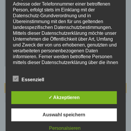
Adresse oder Telefonnummer einer betroffenen
Person, erfolgt stets im Einklang mit der
Datenschutz-Grundverordnung und in
Übereinstimmung mit den für uns geltenden
landesspezifischen Datenschutzbestimmungen.
Mittels dieser Datenschutzerklärung möchte unser
Unternehmen die Öffentlichkeit über Art, Umfang
und Zweck der von uns erhobenen, genutzten und
verarbeiteten personenbezogenen Daten
informieren. Ferner werden betroffene Personen
mittels dieser Datenschutzerklärung über die ihnen
zustehenden Rechte aufgeklärt.
Wir haben als für die Verarbeitung Verantwortlicher
Essenziell
zahlreiche technische und organisatorische
Maßnahmen umgesetzt, um einen möglichst
August 2026
lückenlosen Schutz der über diese Internetseite
verarbeiteten personenbezogenen Daten
M
D
M
D
F
S
S
✓ Akzeptieren
sicherzustellen. Dennoch können Internetbasierte
1
2
Datenübertragungen grundsätzlich
Auswahl speichern
Sicherheitslücken aufweisen, sodass ein absoluter
3
4
5
6
7
8
9
Schutz nicht gewährleistet werden kann. Aus
10
11
12
13
14
15
16
diesem Grund steht es jeder betroffenen Person
Personalsieren