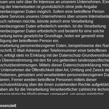
reuen uns sehr über Ihr Interesse an unserem Unternehmen. Ein
ng der Internetseiten ist grundsätzlich ohne jede Angabe
nenbezogener Daten möglich. Sofern eine betroffene Person
dere Services unseres Unternehmens über unsere Internetseite
uch nehmen möchte, könnte jedoch eine Verarbeitung
nenbezogener Daten erforderlich werden. Ist die Verarbeitung
nenbezogener Daten erforderlich und besteht für eine solche
beitung keine gesetzliche Grundlage, holen wir generell eine
lligung der betroffenen Person ein.
erarbeitung personenbezogener Daten, beispielsweise des Na
nschrift, E-Mail-Adresse oder Telefonnummer einer betroffenen
n, erfolgt stets im Einklang mit der Datenschutz-Grundverordnu
n Übereinstimmung mit den für uns geltenden landesspezifisch
schutzbestimmungen. Mittels dieser Datenschutzerklärung mö
 Unternehmen die Öffentlichkeit über Art, Umfang und Zweck de
rhobenen, genutzten und verarbeiteten personenbezogenen Da
mieren. Ferner werden betroffene Personen mittels dieser
schutzerklärung über die ihnen zustehenden Rechte aufgeklärt
aben als für die Verarbeitung Verantwortlicher zahlreiche techn
rganisatorische Maßnahmen umgesetzt, um einen möglichst
nlosen Schutz der über diese Internetseite verarbeiteten
nenbezogenen Daten sicherzustellen. Dennoch können
ssenziell
netbasierte Datenübertragungen grundsätzlich Sicherheitslücke