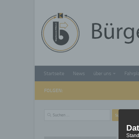
Unter dem Inhalt
Startseite
News
über uns
Fahrpl
FOLGEN:
Suchen
nach:
Dat
Stand