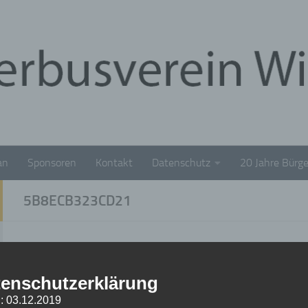
an
Sponsoren
Kontakt
Datenschutz
20 Jahre Bürge
5B8ECB323CD21
5b8ecb323cd21
enschutzerklärung
26. OKTOBER 2019
: 03.12.2019