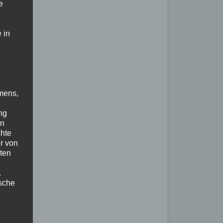
e
 in
mens,
ng
en
chte
r von
ten
.
ische
n