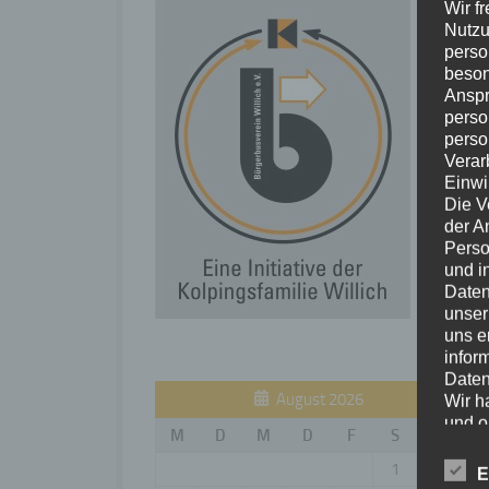
Wir f
Nutzu
perso
beson
Anspr
perso
perso
Verar
Einwi
Die V
der A
Perso
und i
Daten
unser
uns e
infor
Daten
August 2026
Wir h
und o
M
D
M
D
F
S
S
lücke
perso
1
2
E
Inter