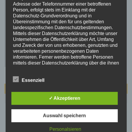
Adresse oder Telefonnummer einer betroffenen
Person, erfolgt stets im Einklang mit der
Datenschutz-Grundverordnung und in
Übereinstimmung mit den für uns geltenden
landesspezifischen Datenschutzbestimmungen.
Mittels dieser Datenschutzerklärung möchte unser
Unternehmen die Öffentlichkeit über Art, Umfang
und Zweck der von uns erhobenen, genutzten und
verarbeiteten personenbezogenen Daten
informieren. Ferner werden betroffene Personen
mittels dieser Datenschutzerklärung über die ihnen
zustehenden Rechte aufgeklärt.
Wir haben als für die Verarbeitung Verantwortlicher
Essenziell
zahlreiche technische und organisatorische
Maßnahmen umgesetzt, um einen möglichst
August 2026
lückenlosen Schutz der über diese Internetseite
verarbeiteten personenbezogenen Daten
M
D
M
D
F
S
S
✓ Akzeptieren
sicherzustellen. Dennoch können Internetbasierte
1
2
Datenübertragungen grundsätzlich
Auswahl speichern
Sicherheitslücken aufweisen, sodass ein absoluter
3
4
5
6
7
8
9
Schutz nicht gewährleistet werden kann. Aus
10
11
12
13
14
15
16
diesem Grund steht es jeder betroffenen Person
Personalsieren