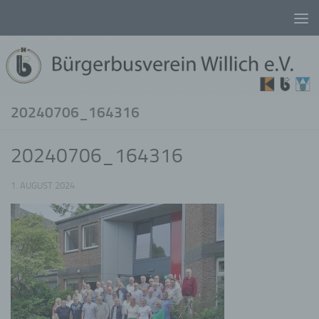
Unter dem Inhalt
20240706_164316
20240706_164316
1. AUGUST 2024