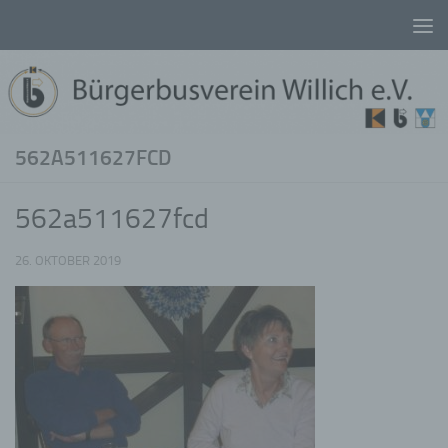
Unter dem Inhalt
562A511627FCD
562a511627fcd
26. OKTOBER 2019