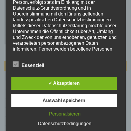
Person, erfolgt stets im Einklang mit der
Datenschutz-Grundverordnung und in
Übereinstimmung mit den für uns geltenden
landesspezifischen Datenschutzbestimmungen.
Mittels dieser Datenschutzerklärung möchte unser
Unternehmen die Öffentlichkeit über Art, Umfang
und Zweck der von uns erhobenen, genutzten und
verarbeiteten personenbezogenen Daten
informieren. Ferner werden betroffene Personen
mittels dieser Datenschutzerklärung über die ihnen
zustehenden Rechte aufgeklärt.
Essenziell
August 2026
Wir haben als für die Verarbeitung Verantwortlicher
zahlreiche technische und organisatorische
M
D
M
D
F
S
S
Maßnahmen umgesetzt, um einen möglichst
✓ Akzeptieren
lückenlosen Schutz der über diese Internetseite
1
2
verarbeiteten personenbezogenen Daten
3
4
5
6
7
8
9
sicherzustellen. Dennoch können Internetbasierte
Auswahl speichern
Datenübertragungen grundsätzlich
10
11
12
13
14
15
16
Sicherheitslücken aufweisen, sodass ein absoluter
17
18
19
20
21
22
23
Schutz nicht gewährleistet werden kann. Aus
Personalsieren
diesem Grund steht es jeder betroffenen Person
24
25
26
27
28
29
30
Datenschutzbedingungen
frei, personenbezogene Daten auch auf
31
alternativen Wegen, beispielsweise telefonisch, an