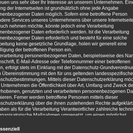
reuen uns sehr über Ihr Interesse an unserem Unternehmen. Ein
ng der Internetseiten ist grundsätzlich ohne jede Angabe
nenbezogener Daten möglich. Sofern eine betroffene Person
dere Services unseres Unternehmens über unsere Internetseite
uch nehmen möchte, könnte jedoch eine Verarbeitung
nenbezogener Daten erforderlich werden. Ist die Verarbeitung
nenbezogener Daten erforderlich und besteht für eine solche
beitung keine gesetzliche Grundlage, holen wir generell eine
lligung der betroffenen Person ein.
erarbeitung personenbezogener Daten, beispielsweise des Na
nschrift, E-Mail-Adresse oder Telefonnummer einer betroffenen
n, erfolgt stets im Einklang mit der Datenschutz-Grundverordnu
n Übereinstimmung mit den für uns geltenden landesspezifisch
schutzbestimmungen. Mittels dieser Datenschutzerklärung mö
 Unternehmen die Öffentlichkeit über Art, Umfang und Zweck de
rhobenen, genutzten und verarbeiteten personenbezogenen Da
mieren. Ferner werden betroffene Personen mittels dieser
schutzerklärung über die ihnen zustehenden Rechte aufgeklärt
aben als für die Verarbeitung Verantwortlicher zahlreiche techn
rganisatorische Maßnahmen umgesetzt, um einen möglichst
nlosen Schutz der über diese Internetseite verarbeiteten
nenbezogenen Daten sicherzustellen. Dennoch können
ssenziell
netbasierte Datenübertragungen grundsätzlich Sicherheitslücke