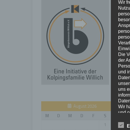
Wir f
Nutzu
perso
beson
Anspr
perso
perso
Verar
Einwi
Die V
der A
Perso
und i
Daten
unser
uns e
infor
Daten
August 2026
Wir h
und o
M
D
M
D
F
S
S
lücke
perso
1
2
E
Inter