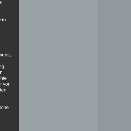
e
 in
mens,
ng
en
chte
r von
ten
.
ische
n