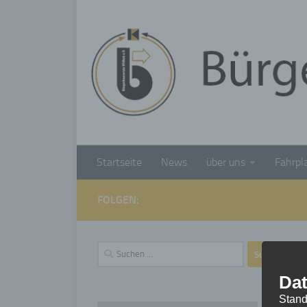
Unter dem Inhalt
Startseite
News
über uns
Fahrpl
FOLGEN:
Suchen
nach:
Dat
Stand