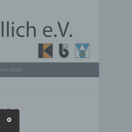
rbus Willich
2021
23