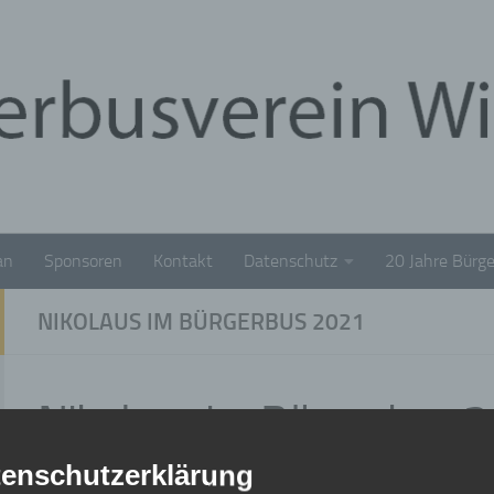
an
Sponsoren
Kontakt
Datenschutz
20 Jahre Bürge
NIKOLAUS IM BÜRGERBUS 2021
Nikolaus im Bürgerbus 
enschutzerklärung
VERÖFFENTLICHT
6. FEBRUAR 2022
· AKTUALISIERT
9. FEBRUAR 20