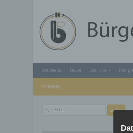
Unter dem Inhalt
Startseite
News
über uns
Fahrpl
FOLGEN:
Suchen
nach:
Dat