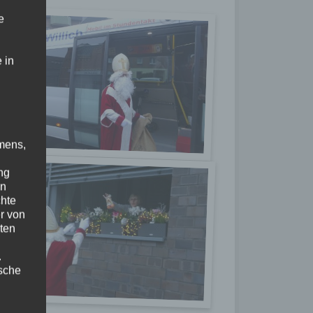
e
 in
mens,
ng
en
chte
r von
ten
.
ische