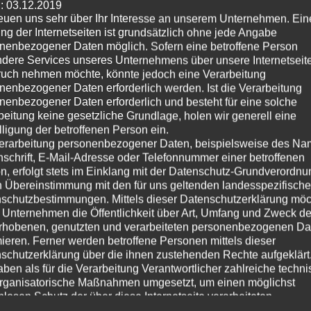
: 03.12.2019
reuen uns sehr über Ihr Interesse an unserem Unternehmen. Ein
ng der Internetseiten ist grundsätzlich ohne jede Angabe
nenbezogener Daten möglich. Sofern eine betroffene Person
dere Services unseres Unternehmens über unsere Internetseite
uch nehmen möchte, könnte jedoch eine Verarbeitung
nenbezogener Daten erforderlich werden. Ist die Verarbeitung
nenbezogener Daten erforderlich und besteht für eine solche
beitung keine gesetzliche Grundlage, holen wir generell eine
lligung der betroffenen Person ein.
erarbeitung personenbezogener Daten, beispielsweise des Na
nschrift, E-Mail-Adresse oder Telefonnummer einer betroffenen
n, erfolgt stets im Einklang mit der Datenschutz-Grundverordnu
n Übereinstimmung mit den für uns geltenden landesspezifisch
schutzbestimmungen. Mittels dieser Datenschutzerklärung mö
 Unternehmen die Öffentlichkeit über Art, Umfang und Zweck de
rhobenen, genutzten und verarbeiteten personenbezogenen Da
mieren. Ferner werden betroffene Personen mittels dieser
schutzerklärung über die ihnen zustehenden Rechte aufgeklärt
aben als für die Verarbeitung Verantwortlicher zahlreiche techn
rganisatorische Maßnahmen umgesetzt, um einen möglichst
nlosen Schutz der über diese Internetseite verarbeiteten
nenbezogenen Daten sicherzustellen. Dennoch können