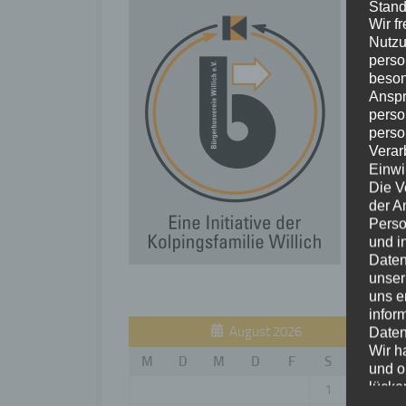
Stand
Wir f
Nutzu
perso
beson
Anspr
perso
perso
Verar
Einwi
Die V
der A
Perso
und i
Daten
unser
uns e
infor
August 2026
Daten
Wir h
M
D
M
D
F
S
S
und o
lücke
1
2
perso