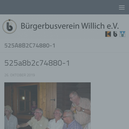
Unter dem Inhalt
525A8B2C74880-1
525a8b2c74880-1
26. OKTOBER 2019