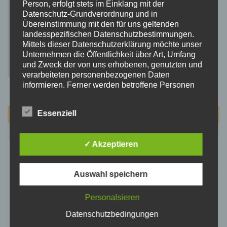
Person, erfolgt stets im Einklang mit der
Datenschutz-Grundverordnung und in
Übereinstimmung mit den für uns geltenden
landesspezifischen Datenschutzbestimmungen.
Mittels dieser Datenschutzerklärung möchte unser
Unternehmen die Öffentlichkeit über Art, Umfang
und Zweck der von uns erhobenen, genutzten und
verarbeiteten personenbezogenen Daten
informieren. Ferner werden betroffene Personen
mittels dieser Datenschutzerklärung über die ihnen
zustehenden Rechte aufgeklärt.
Essenziell
August 2026
Wir haben als für die Verarbeitung Verantwortlicher
zahlreiche technische und organisatorische
M
D
M
D
F
S
S
Maßnahmen umgesetzt, um einen möglichst
✓ Akzeptieren
lückenlosen Schutz der über diese Internetseite
1
2
verarbeiteten personenbezogenen Daten
3
4
5
6
7
8
9
sicherzustellen. Dennoch können Internetbasierte
Auswahl speichern
Datenübertragungen grundsätzlich
10
11
12
13
14
15
16
Sicherheitslücken aufweisen, sodass ein absoluter
17
18
19
20
21
22
23
Schutz nicht gewährleistet werden kann. Aus
Personalsieren
diesem Grund steht es jeder betroffenen Person
24
25
26
27
28
29
30
Datenschutzbedingungen
frei, personenbezogene Daten auch auf
31
alternativen Wegen, beispielsweise telefonisch, an