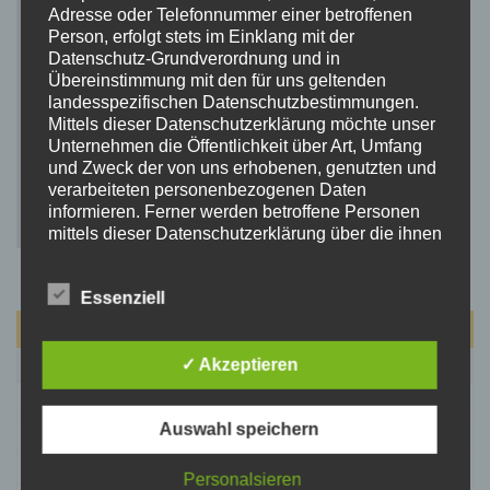
Adresse oder Telefonnummer einer betroffenen
Person, erfolgt stets im Einklang mit der
Datenschutz-Grundverordnung und in
Übereinstimmung mit den für uns geltenden
landesspezifischen Datenschutzbestimmungen.
Mittels dieser Datenschutzerklärung möchte unser
Unternehmen die Öffentlichkeit über Art, Umfang
und Zweck der von uns erhobenen, genutzten und
verarbeiteten personenbezogenen Daten
informieren. Ferner werden betroffene Personen
mittels dieser Datenschutzerklärung über die ihnen
zustehenden Rechte aufgeklärt.
Wir haben als für die Verarbeitung Verantwortlicher
Essenziell
zahlreiche technische und organisatorische
Maßnahmen umgesetzt, um einen möglichst
August 2026
lückenlosen Schutz der über diese Internetseite
verarbeiteten personenbezogenen Daten
M
D
M
D
F
S
S
✓ Akzeptieren
sicherzustellen. Dennoch können Internetbasierte
1
2
Datenübertragungen grundsätzlich
Auswahl speichern
Sicherheitslücken aufweisen, sodass ein absoluter
3
4
5
6
7
8
9
Schutz nicht gewährleistet werden kann. Aus
10
11
12
13
14
15
16
diesem Grund steht es jeder betroffenen Person
Personalsieren