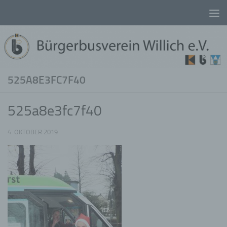
Unter dem Inhalt
525A8E3FC7F40
525a8e3fc7f40
4. OKTOBER 2019