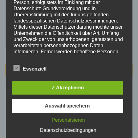
Person, erfolgt stets im Einklang mit der
Datenschutz-Grundverordnung und in
Übereinstimmung mit den für uns geltenden
landesspezifischen Datenschutzbestimmungen.
Mittels dieser Datenschutzerklärung möchte unser
Unternehmen die Öffentlichkeit über Art, Umfang
und Zweck der von uns erhobenen, genutzten und
verarbeiteten personenbezogenen Daten
informieren. Ferner werden betroffene Personen
mittels dieser Datenschutzerklärung über die ihnen
zustehenden Rechte aufgeklärt.
Essenziell
August 2026
Wir haben als für die Verarbeitung Verantwortlicher
zahlreiche technische und organisatorische
M
D
M
D
F
S
S
Maßnahmen umgesetzt, um einen möglichst
✓ Akzeptieren
lückenlosen Schutz der über diese Internetseite
1
2
verarbeiteten personenbezogenen Daten
3
4
5
6
7
8
9
sicherzustellen. Dennoch können Internetbasierte
Auswahl speichern
Datenübertragungen grundsätzlich
10
11
12
13
14
15
16
Sicherheitslücken aufweisen, sodass ein absoluter
17
18
19
20
21
22
23
Schutz nicht gewährleistet werden kann. Aus
Personalsieren
diesem Grund steht es jeder betroffenen Person
24
25
26
27
28
29
30
Datenschutzbedingungen
frei, personenbezogene Daten auch auf
31
alternativen Wegen, beispielsweise telefonisch, an