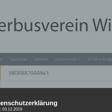
an
Sponsoren
Kontakt
Datenschutz
20 Jahre Bürge
58DABA70AA941
58daba70aa941
enschutzerklärung
3. OKTOBER 2019
: 03.12.2019