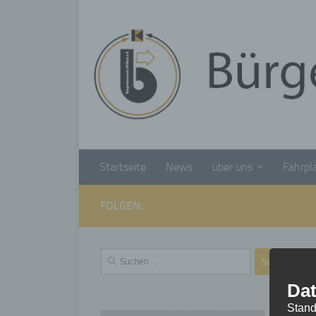
Unter dem Inhalt
Startseite
News
über uns
Fahrpl
FOLGEN:
Suchen
nach:
Dat
Stand