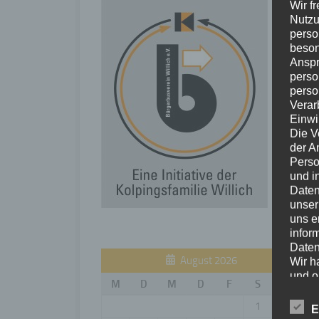
Wir f
Nutzu
perso
beson
Anspr
perso
perso
Verar
Einwi
Die V
der A
Perso
und i
Daten
unser
uns e
infor
Daten
August 2026
Wir h
und o
M
D
M
D
F
S
S
lücke
perso
1
2
E
Inter