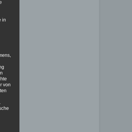
e
 in
mens,
ng
en
chte
r von
ten
.
ische
n