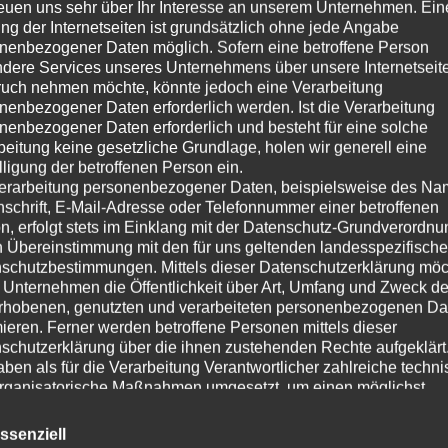
reuen uns sehr über Ihr Interesse an unserem Unternehmen. Ein
ng der Internetseiten ist grundsätzlich ohne jede Angabe
nenbezogener Daten möglich. Sofern eine betroffene Person
dere Services unseres Unternehmens über unsere Internetseite
uch nehmen möchte, könnte jedoch eine Verarbeitung
nenbezogener Daten erforderlich werden. Ist die Verarbeitung
nenbezogener Daten erforderlich und besteht für eine solche
beitung keine gesetzliche Grundlage, holen wir generell eine
lligung der betroffenen Person ein.
erarbeitung personenbezogener Daten, beispielsweise des Na
nschrift, E-Mail-Adresse oder Telefonnummer einer betroffenen
n, erfolgt stets im Einklang mit der Datenschutz-Grundverordnu
n Übereinstimmung mit den für uns geltenden landesspezifisch
schutzbestimmungen. Mittels dieser Datenschutzerklärung mö
 Unternehmen die Öffentlichkeit über Art, Umfang und Zweck de
rhobenen, genutzten und verarbeiteten personenbezogenen Da
mieren. Ferner werden betroffene Personen mittels dieser
schutzerklärung über die ihnen zustehenden Rechte aufgeklärt
aben als für die Verarbeitung Verantwortlicher zahlreiche techn
rganisatorische Maßnahmen umgesetzt, um einen möglichst
nlosen Schutz der über diese Internetseite verarbeiteten
nenbezogenen Daten sicherzustellen. Dennoch können
ssenziell
netbasierte Datenübertragungen grundsätzlich Sicherheitslücke