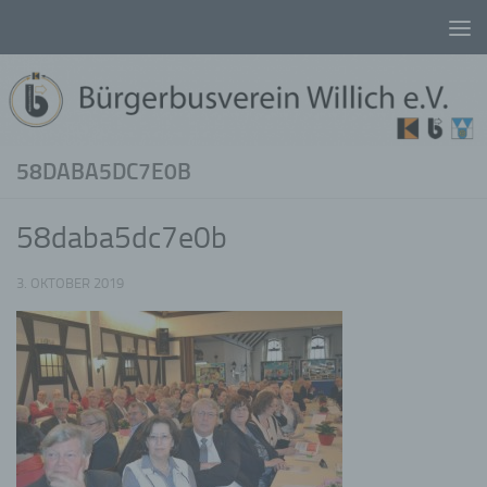
Unter dem Inhalt
58DABA5DC7E0B
58daba5dc7e0b
3. OKTOBER 2019