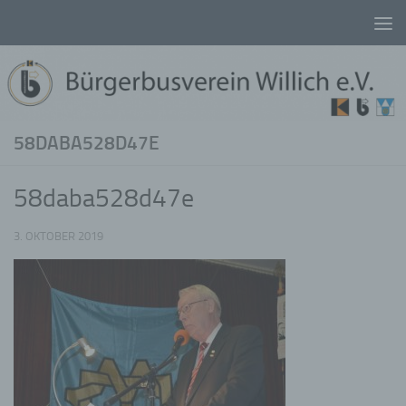
Unter dem Inhalt
58DABA528D47E
58daba528d47e
3. OKTOBER 2019