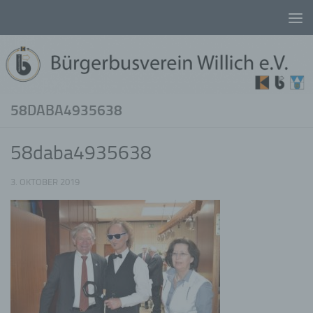
Unter dem Inhalt
58DABA4935638
58daba4935638
3. OKTOBER 2019