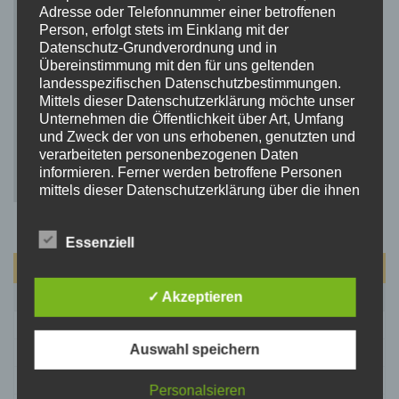
Adresse oder Telefonnummer einer betroffenen
Person, erfolgt stets im Einklang mit der
Datenschutz-Grundverordnung und in
Übereinstimmung mit den für uns geltenden
landesspezifischen Datenschutzbestimmungen.
Mittels dieser Datenschutzerklärung möchte unser
Unternehmen die Öffentlichkeit über Art, Umfang
und Zweck der von uns erhobenen, genutzten und
verarbeiteten personenbezogenen Daten
informieren. Ferner werden betroffene Personen
mittels dieser Datenschutzerklärung über die ihnen
zustehenden Rechte aufgeklärt.
Wir haben als für die Verarbeitung Verantwortlicher
Essenziell
zahlreiche technische und organisatorische
Maßnahmen umgesetzt, um einen möglichst
August 2026
lückenlosen Schutz der über diese Internetseite
verarbeiteten personenbezogenen Daten
M
D
M
D
F
S
S
✓ Akzeptieren
sicherzustellen. Dennoch können Internetbasierte
1
2
Datenübertragungen grundsätzlich
Auswahl speichern
Sicherheitslücken aufweisen, sodass ein absoluter
3
4
5
6
7
8
9
Schutz nicht gewährleistet werden kann. Aus
10
11
12
13
14
15
16
diesem Grund steht es jeder betroffenen Person
Personalsieren